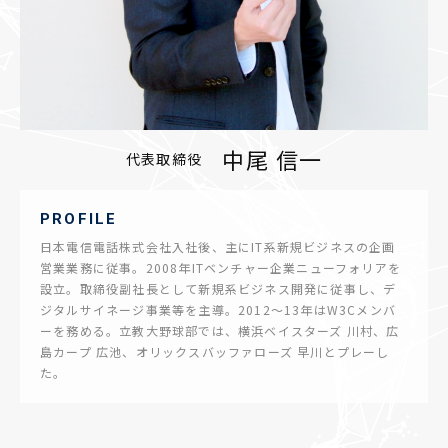
中尾 信一
代表取締役
PROFILE
日本電信電話株式会社入社後、主にIT系新規ビジネスの企画
営業業務に従事。2008年ITベンチャー企業ニューフォリアを
設立。取締役副社長として新規系ビジネス開発に従事し、デ
ジタルサイネージ事業等を主導。2012～13年はW3Cメンバ
ーを務める。立教大野球部では、横浜ベイスターズ 川村、広
島カープ 広池、オリックスバッファローズ 早川とプレーし
た。