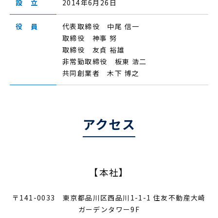
設 立
2014年6月26日
役 員
代表取締役 中尾 信一
取締役 神事 努
取締役 友貞 裕雄
非常勤取締役 板東 浩二
共同創業者 木下 博之
アクセス
【本社】
〒141-0033 東京都品川区西品川1-1-1 住友不動産大崎
ガーデンタワー9F