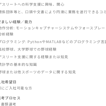
アスリートへの科学支援に興味、関心
関係団体等と、口頭や文書により円滑に業務を遂行できるコ
望ましい経験／能力
動作分析: モーションキャプチャーシステムやフォースプレ
分析経験
プログラミング: PythonやMATLABなどのプログラミン
高校野球、大学野球での野球経験
アスリート支援に関する経験または知見
統計学の基本的な知識
野球または他スポーツのデータに関する知見
入社希望日
期にご入社可能な方
選考プロセス
書類選考