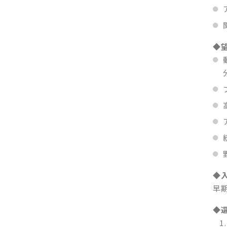
◆
◆
早
◆