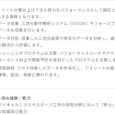
スリートが積み上げてきた努力をパフォーマンスとして開花
供する業務となります。
データ収集: 三次元動作解析システム（VICON）やフォー
データの収集を行います。
データ分析: 収集した三次元座標や床反力データを分析し、
の観点から評価します。
トレーニングプログラムの立案: パフォーマンスコーチやア
ォーマンス向上や障害予防を目的としたプログラムを立案し
研究開発: ラボで収集したデータを体系化し、アスリートの
開発、設計、実装に携わります。
必須の経験／能力
バイオメカニクスやスポーツ工学の研究分野において「修士
の知識及び能力