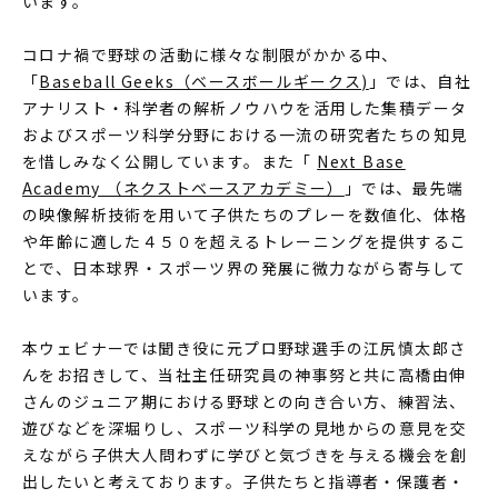
います。
コロナ禍で野球の活動に様々な制限がかかる中、
「
Baseball Geeks（ベースボールギークス)
」では、自社
アナリスト・科学者の解析ノウハウを活用した集積データ
およびスポーツ科学分野における一流の研究者たちの知見
を惜しみなく公開しています。また「
Next Base
Academy （ネクストベースアカデミー）
」では、最先端
の映像解析技術を用いて子供たちのプレーを数値化、体格
や年齢に適した４５０を超えるトレーニングを提供するこ
とで、日本球界・スポーツ界の発展に微力ながら寄与して
います。
本ウェビナーでは聞き役に元プロ野球選手の江尻慎太郎さ
んをお招きして、当社主任研究員の神事努と共に高橋由伸
さんのジュニア期における野球との向き合い方、練習法、
遊びなどを深堀りし、スポーツ科学の見地からの意見を交
えながら子供大人問わずに学びと気づきを与える機会を創
出したいと考えております。子供たちと指導者・保護者・