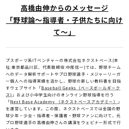
高橋由伸からのメッセージ
「野球論～指導者・子供たちに向け
て～」
プスポーツ系ITベンチャーの株式会社ネクストベース(本
社:東京都品川区、代表取締役:中尾信一)では、野球チーム
へのデータ解析サポートやプロ野球選手・メジャーリーガ
ー個人への指導実績を活かし、野球の新しい教科書を目指
すウェブサイト「
Baseball Geeks（ベースボールギーク
ス)
」および小中学生向けのオンライン野球指導を行う
「
Next Base Academy （ネクストベースアカデミー）
」
を運営しています。この度、ネクストベースでは全国の野
球少年・少女・指導者・保護者・野球ファンに向けて、元
プロ野球選手の高橋由伸さんの講演をウェビナー形式で行