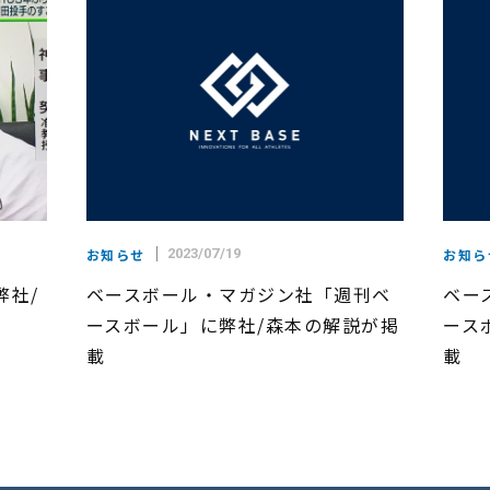
お知らせ
2023/07/19
お知ら
弊社/
ベースボール・マガジン社「週刊ベ
ベー
ースボール」に弊社/森本の解説が掲
ース
載
載