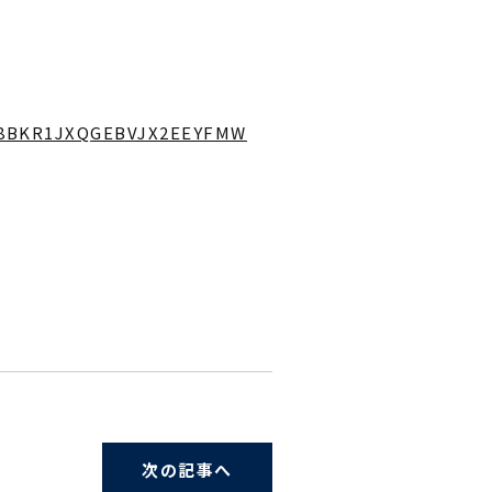
RZ8BKR1JXQGEBVJX2EEYFMW
次の記事へ