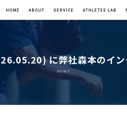
HOME
ABOUT
SERVICE
ATHLETES LAB
026.05.20) に弊社森本の
NEWS