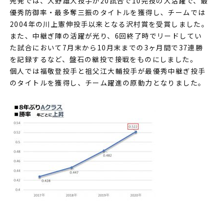
先発では、大野雄大投手が20試合で10完投の大活躍で、最
優秀防御率・最多奪三振のタイトルを獲得し、チームでは
2004年の川上憲伸投手以来となる沢村賞を受賞しました。
また、中継ぎ陣の活躍が光り、6回終了時でリードしてい
た試合において7月末から10月末までの3ヶ月間で37連勝
を記録するなど、盤石の継投で接戦をものにしました。
個人では福敬登投手と祖父江大輔投手が最優秀中継ぎ投手
のタイトルを獲得し、チーム躍進の原動力となりました。